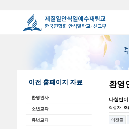
이전 홈페이지 자료
환영
환영인사
나침반이
작성자
조
소년교과
유년교과
이전글