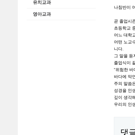
유치교과
나침반이 
영아교과
곧 졸업시
초등학교 중
어느 대학
어떤 노교수
니다.
그 말을 듣
졸업식이 끝
“위험한 바
바다에 막연
주의 말씀은
성경을 인생
깊이 생각해
우리의 인
댓