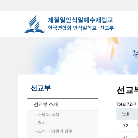
선교부
선교
선교부 소개
Total 72건
번호
사명과 목적
역사
72
조직과 임원의 임무
71