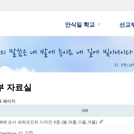
안식일 학교
선교
부 자료실
1 페이지
제목
예배 순서 파워포인트 디자인 4종 (봄,여름,가을,겨울)
OneVoice 27