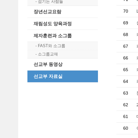
섬기는 사람들
70
장년선교요람
69
재림성도 양육과정
68
제자훈련과 소그룹
FAST와 소그룹
67
소그룹교재
66
선교부 동영상
65
선교부 자료실
64
63
62
61
60