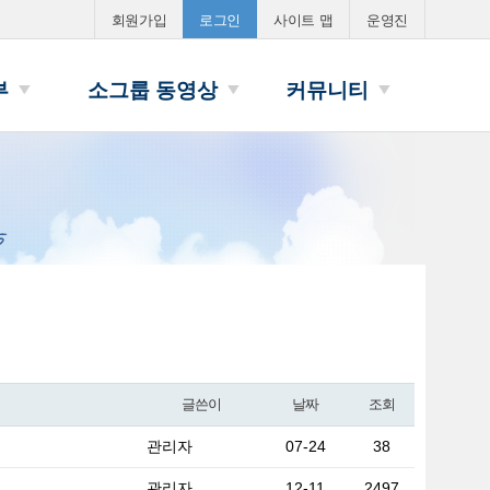
회원가입
로그인
사이트 맵
운영진
부
소그룹 동영상
커뮤니티
글쓴이
날짜
조회
관리자
07-24
38
관리자
12-11
2497