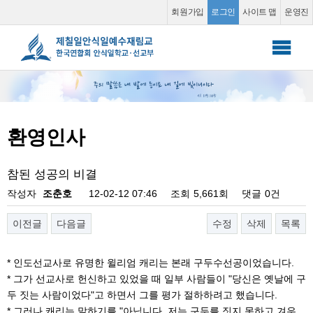
환영인사
회원가입
로그인
사이트 맵
운영진
안식일 학교
▼
선교부
▼
환영인사
소그룹 동영상
▼
참된 성공의 비결
커뮤니티
▼
작성자
조춘호
12-02-12 07:46
조회
5,661회
댓글
0건
이전글
다음글
수정
삭제
목록
* 인도선교사로 유명한 윌리엄 캐리는 본래 구두수선공이었습니다.
* 그가 선교사로 헌신하고 있었을 때 일부 사람들이 "당신은 옛날에 구
두 짓는 사람이었다"고 하면서 그를 평가 절하하려고 했습니다.
* 그러나 캐리는 말하기를 "아닙니다. 저는 구두를 짓지 못하고 겨우