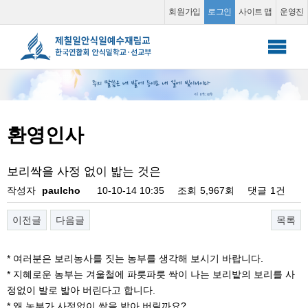
환영인사
회원가입
로그인
사이트 맵
운영진
안식일 학교
▼
선교부
▼
환영인사
소그룹 동영상
▼
보리싹을 사정 없이 밟는 것은
커뮤니티
▼
작성자
paulcho
10-10-14 10:35
조회
5,967회
댓글
1건
이전글
다음글
목록
* 여러분은 보리농사를 짓는 농부를 생각해 보시기 바랍니다.
* 지혜로운 농부는 겨울철에 파릇파릇 싹이 나는 보리밭의 보리를 사
정없이 발로 밟아 버린다고 합니다.
* 왜 농부가 사정없이 싹을 밟아 버릴까요?