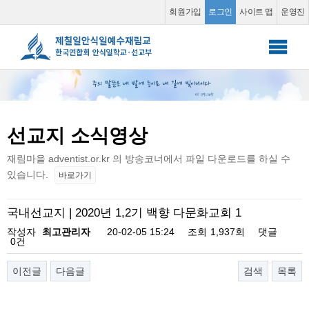
선교지 소식영상
회원가입
로그인
사이트 맵
운영진
안식일 학교
▼
선교부
▼
선교지 소식영상
소그룹 동영상
▼
재림마을 adventist.or.kr 의 방송코너에서 파일 다운로드를 하실 수
커뮤니티
▼
있습니다.
바로가기
국내선교지 | 2020년 1,2기 백향 다문화교회 1
작성자
최고관리자
20-02-05 15:24
조회
1,937회
댓글
0건
이전글
다음글
검색
목록