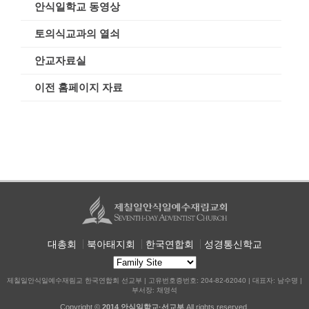
안식일학교 동영상
토의식교과의 열쇠
안교자료실
이전 홈페이지 자료
대총회
북아태지회
한국연합회
성경통신학교
제칠일안식일예수재림교 한국연합회 선교부 | 고유번호증번호: 204-82-62040 | 대표자: 남수명 |
부서장: 채영석
Copyright ©
2014 안식일학교·선교부
All rights reserved.