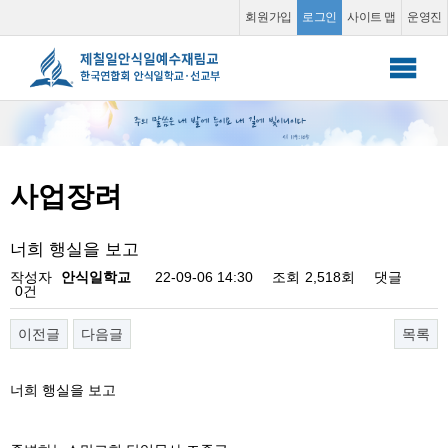
사업장려
회원가입
로그인
사이트 맵
운영진
안식일 학교
▼
선교부
▼
사업장려
소그룹 동영상
▼
너희 행실을 보고
커뮤니티
▼
작성자
안식일학교
22-09-06 14:30
조회
2,518회
댓글
0건
이전글
다음글
목록
너희 행실을 보고