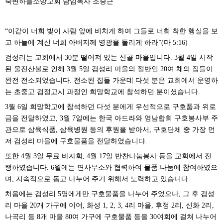
죽변하늘소망교회 담임목사 조중근
이같이 너희 빛이 사람 앞에 비치게 하여 그들로 너희 착한 행실을 보
“
고 하늘에 계신 너희 아버지께 영광을 돌리게 하라
마
”(
5:16)
검성리는 교회에서
분 떨어져 있는 산골 마을입니다
월
일 시작
30
. 3
4
된 울진산불로 인해
월
일 검성리 마을의 절반인
여 채의 집들이
3
5
20
완전 전소되었습니다
전소된 집들 가운데 다섯 분은 교회에서 운영하
.
는 초중고 검정고시 과정인 희망학교에 참석하던 분이셨습니다
.
월
일 희망학교에 참석하던 다섯 분에게 우선적으로 구호품과 위로
3
6
금을 전달하였고
월
일에는 한국 아드라와 영남합회 구호봉사부 주
, 3
7
관으로 삼육식품
삼육병원 등의 후원을 받아서
구호단체 중 가장 먼
,
,
저 검성리 마을에 구호물품을 전달하였습니다
.
또한
월
일 무료 바자회
월
일 반찬나눔봉사 등을 교회에서 진
4
3
, 4
17
행하였습니다
월에는 면사무소와 협력하여 물품 나눔에 참여하였으
. 6
며
지속적으로 돕고 나누어 주기 위해서 노력하고 있습니다
,
.
처음에는 검성리
명에게만 구호물품을 나누어 주었으나
그 후 검성
5
,
리 마을
개 가구에 이어
화성
리 마을
후정
리
신화
리
20
,
1, 2, 3, 4
,
2
,
2
,
나곡리 등
개 마을
여 가구에 구호물품 등을
여회에 걸쳐 나누어
8
80
30