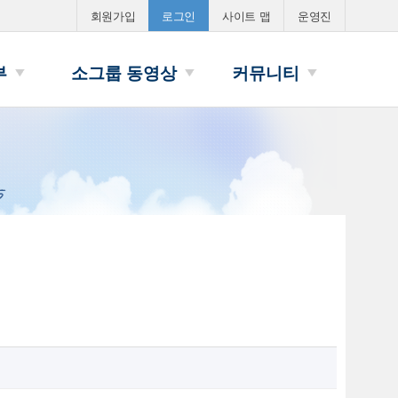
FAST와 소그룹
회원가입
로그인
사이트 맵
운영진
부
소그룹 동영상
커뮤니티