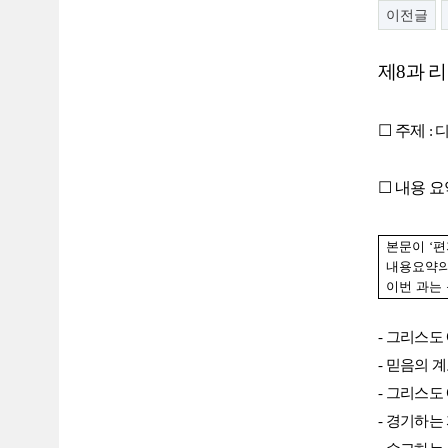
이전글
제
8
과 
☐
주제
:
☐
내용 요
본문이
‘
편
내용요약의
이번 과는
-
그리스도 
-
믿음의 
-
그리스도 
-
경기하는