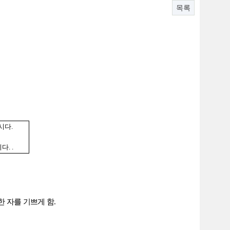
목록
시다
.
시다
. .
한 자를 기쁘게 함
.