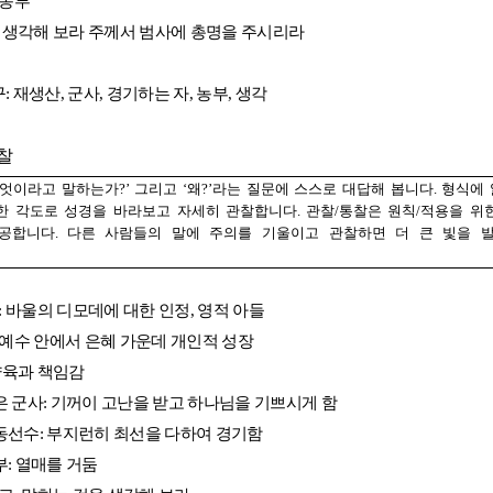
 농부
 생각해 보라 주께서 범사에 총명을 주시리라
구
:
재생산
,
군사
,
경기하는 자
,
농부
,
생각
찰
무엇이라고 말하는가
?’
그리고
‘
왜
?’
라는 질문에 스스로 대답해 봅니다
.
형식에
한 각도로 성경을 바라보고 자세히 관찰합니다
.
관찰
/
통찰은 원칙
/
적용을 위
제공합니다
.
다른 사람들의 말에 주의를 기울이고 관찰하면 더 큰 빛을 
:
바울의 디모데에 대한 인정
,
영적 아들
예수 안에서 은혜 가운데 개인적 성장
양육과 책임감
은 군사
:
기꺼이 고난을 받고 하나님을 기쁘시게 함
동선수
:
부지런히 최선을 다하여 경기함
부
:
열매를 거둠