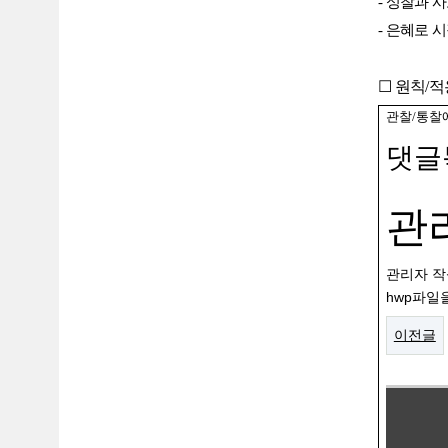
-
성찰과 
-
은혜로 시
☐
원칙
/
적
관찰
/
통찰
댓글
관
관리자
작
hwp파일
이전글
선