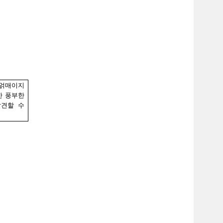
 얽매이지
한 풍부한
발견할 수