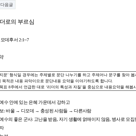
다음글
리더로의 부르심
디모데후서
2:1~7
약
지문
’
형식일 경우에는 주제별로 문단 나누기를 하고 주제어나 문구를 찾아 봅
 목적은 내용 파악이므로 문단내용 요약을 이야기하도록 합니다
.
 목표
8
주에서 언급한 대로
‘
리더의 특성과 자질
’
을 중심으로 내용요약을 해봅
예수 안에 있는 은혜 가운데서 강하고
계보
:
바울
→
디모데
→
충성된 사람들
→
다른사람
예수의 좋은 군사
:
고난을 받음
,
자기 생활에 얽매이지 않음
,
병사로 모집
 자