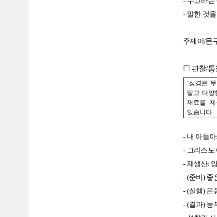
-
수고하는
-
말한 것을
주제어
/
문
☐
관찰
/
통
‘
성경은 
말고 다양
재료를 
있습니다
.
-
내 아들아
-
그리스도 
-
재생산
:
- (
준비
)
좋
- (
실행
)
운
- (
결과
)
농