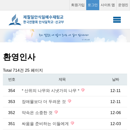
회원가입
로그인
사이트 맵
운영진
안식일 학교
▼
선교부
▼
환영인사
소그룹 동영상
▼
Total 714건
25 페이지
커뮤니티
▼
번호
제목
날짜
354
* 산위의 나무와 시냇가의 나무 *
12-11
353
장애물보다 더 두려운 것
12-11
352
약속은 소중한 것
12-06
351
싸움을 준비하는 이들에게
12-03