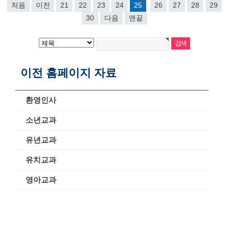
처음
이전
21
22
23
24
25
26
27
28
29
30
다음
맨끝
이전 홈페이지 자료
환영인사
소년교과
유년교과
유치교과
영아교과