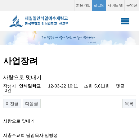
사업장려
회원가입
로그인
사이트 맵
운영진
안식일 학교
▼
선교부
▼
사업장려
소그룹 동영상
▼
사랑으로 맛내기
커뮤니티
▼
작성자
안식일학교
12-03-22 10:11
조회
5,611회
댓글
0건
이전글
다음글
목록
사랑으로 맛내기
서충주교회 담임목사 임병성